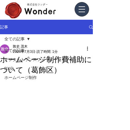
​株式会社ワンダー
記事
全ての記事
敦史 茂木
全ての記事
2024年7月3日
読了時間: 1分
ホームページ制作費補助に
デジタルトランスフォーメーション
ついて（葛飾区）
DX化
ホームページ制作